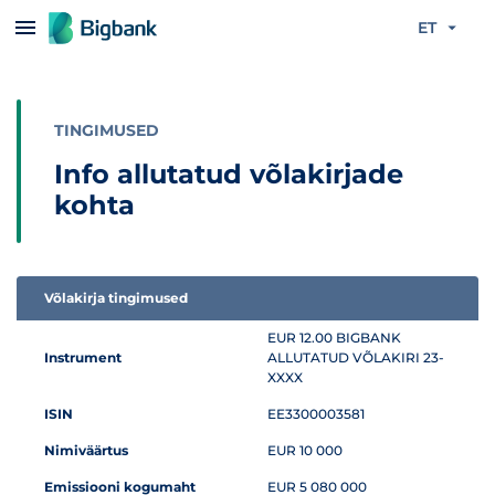
Liigu edasi põhisisu juurde
ET
TINGIMUSED
Info allutatud võlakirjade
kohta
Võlakirja tingimused
Infotabel allutatud võlakirjade kohta
EUR 12.00 BIGBANK
Instrument
ALLUTATUD VÕLAKIRI 23-
XXXX
ISIN
EE3300003581
Nimiväärtus
EUR 10 000
Emissiooni kogumaht
EUR 5 080 000