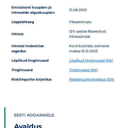
Emissiooni kuupäev ja
31.08.2023
intresside alguskuupäev
Lõpptähtaeg
Fikseerimata
12% aastas fikseeritud
Intress
intressimäär
Intressi maksmise
Kord kvartalis, esimene
sagedus
makse 15.12.2023
Lõplikud tingimused
Lõplikud tingimused (EN)
Tingimused
Tingimused (EN)
Riskitegurite kirjeldus
Riskitegurite kirjeldus (EN)
EESTI KODANIKELE
Avaldus