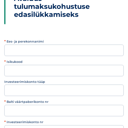
tulumaksukohustuse
edasilükkamiseks
*
Ees- ja perekonnanimi
*
Isikukood
Investeerimiskonto tüüp
Investeerimiskonto tüüp
*
Balti väärtpaberikonto nr
*
Investeerimiskonto nr