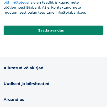
põhimõtetega
ja olen teadlik isikuandmete
töötlemisest Bigbank AS-s. Kontaktandmete
muutumisest palun teavitage
info@bigbank.ee
.
Saada avaldus
Allutatud võlakirjad
Uudised ja börsiteated
Aruandlus