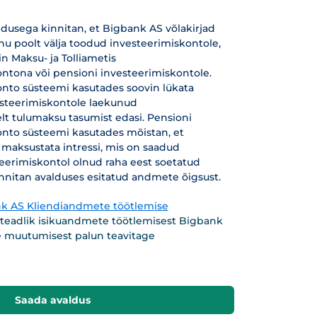
ldusega kinnitan, et Bigbank AS võlakirjad
u poolt välja toodud investeerimiskontole,
n Maksu- ja Tolliametis
ntona või pensioni investeerimiskontole.
onto süsteemi kasutades soovin lükata
steerimiskontole laekunud
lt tulumaksu tasumist edasi. Pensioni
onto süsteemi kasutades mõistan, et
maksustata intressi, mis on saadud
eerimiskontol olnud raha eest soetatud
Kinnitan avalduses esitatud andmete õigsust.
k AS Kliendiandmete töötlemise
 teadlik isikuandmete töötlemisest Bigbank
 muutumisest palun teavitage
Saada avaldus