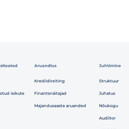
rsiteated
Aruandlus
Juhtimine
Krediidireiting
Struktuur
otud isikute
Finantsnäitajad
Juhatus
Majandusaasta aruanded
Nõukogu
Audiitor