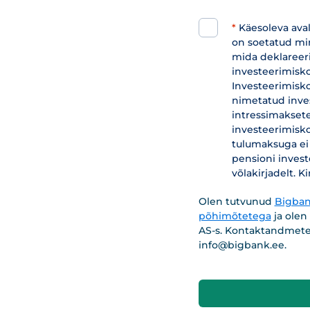
*
Käesoleva ava
on soetatud min
mida deklareeri
investeerimisko
Investeerimisk
nimetatud inve
intressimaksete
investeerimisk
tulumaksuga ei 
pensioni invest
võlakirjadelt. 
Olen tutvunud
Bigban
põhimõtetega
ja olen
AS-s. Kontaktandmete
info@bigbank.ee
.