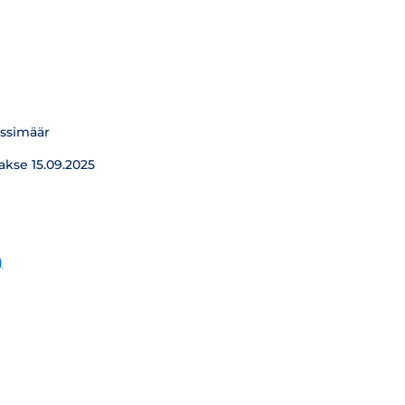
essimäär
akse 15.09.2025
)