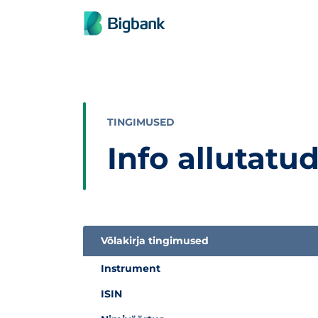
Liigu edasi põhisisu juurde
TINGIMUSED
Info allutatu
Võlakirja tingimused
Infotabel allutatud võlakirjade kohta
Instrument
ISIN