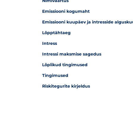
Nimiväärtus
Emissiooni kogumaht
Emissiooni kuupäev ja intresside algusk
Lõpptähtaeg
Intress
Intressi maksmise sagedus
Lõplikud tingimused
Tingimused
Riskitegurite kirjeldus