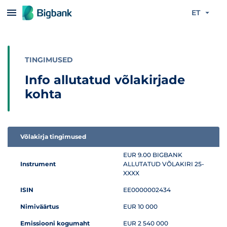
Liigu edasi põhisisu juurde
ET
TINGIMUSED
Info allutatud võlakirjade
kohta
Võlakirja tingimused
Infotabel allutatud võlakirjade kohta
EUR 9.00 BIGBANK
Instrument
ALLUTATUD VÕLAKIRI 25-
XXXX
ISIN
EE0000002434
Nimiväärtus
EUR 10 000
Emissiooni kogumaht
EUR 2 540 000