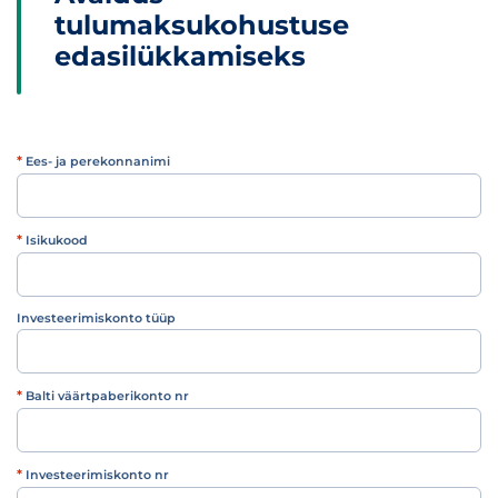
tulumaksukohustuse
edasilükkamiseks
*
Ees- ja perekonnanimi
*
Isikukood
Investeerimiskonto tüüp
Investeerimiskonto tüüp
*
Balti väärtpaberikonto nr
*
Investeerimiskonto nr