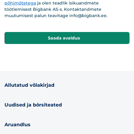
põhimõtetega
ja olen teadlik isikuandmete
töötlemisest Bigbank AS-s. Kontaktandmete
muutumisest palun teavitage
info@bigbank.ee
.
Saada avaldus
Allutatud võlakirjad
Uudised ja börsiteated
Aruandlus