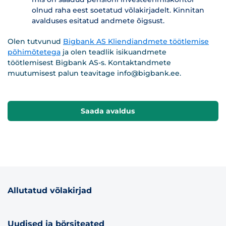
olnud raha eest soetatud võlakirjadelt. Kinnitan
avalduses esitatud andmete õigsust.
Olen tutvunud
Bigbank AS Kliendiandmete töötlemise
põhimõtetega
ja olen teadlik isikuandmete
töötlemisest Bigbank AS-s. Kontaktandmete
muutumisest palun teavitage
info@bigbank.ee
.
Saada avaldus
Allutatud võlakirjad
Uudised ja börsiteated