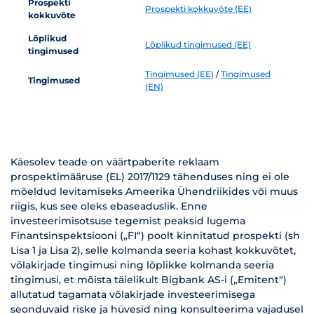
Prospekti
Prospekti kokkuvõte (EE)
kokkuvõte
Lõplikud
Lõplikud tingimused (EE)
tingimused
Tingimused (EE)
/
Tingimused
Tingimused
(EN)
Käesolev teade on väärtpaberite reklaam
prospektimääruse (EL) 2017/1129 tähenduses ning ei ole
mõeldud levitamiseks Ameerika Ühendriikides või muus
riigis, kus see oleks ebaseaduslik. Enne
investeerimisotsuse tegemist peaksid lugema
Finantsinspektsiooni („FI“) poolt kinnitatud prospekti (sh
Lisa 1 ja Lisa 2), selle kolmanda seeria kohast kokkuvõtet,
võlakirjade tingimusi ning lõplikke kolmanda seeria
tingimusi, et mõista täielikult Bigbank AS-i („Emitent“)
allutatud tagamata võlakirjade investeerimisega
seonduvaid riske ja hüvesid ning konsulteerima vajadusel