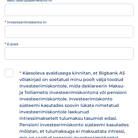
*
Balti väärtpaberikonto nr
*
Investeerimiskonto nr
*
E-post
*
Käesoleva avaldusega kinnitan, et Bigbank AS
võlakirjad on soetatud minu poolt välja toodud
investeerimiskontole, mida deklareerin Maksu-
ja Tolliametis investeerimiskontona või pensioni
investeerimiskontole. Investeerimiskonto
süsteemi kasutades soovin lükata nimetatud
investeerimiskontole laekunud
intressimaksetelt tulumaksu tasumist edasi.
Pensioni investeerimiskonto süsteemi kasutades
mõistan, et tulumaksuga ei maksustata intressi,
mis on saadud pensioni investeerimiskontol