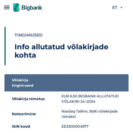
Liigu edasi põhisisu juurde
ET
TINGIMUSED
Info allutatud võlakirjade
kohta
Võlakirja
tingimused
Infotabel allutatud võlakirjade kohta
EUR 6.50 BIGBANK ALLUTATUD
Võlakirja nimetus
VÕLAKIRI 24-2034
Nasdaq Tallinn, Balti võlakirjade
Noteerimine
nimekiri
ISIN kood
EE3300004977