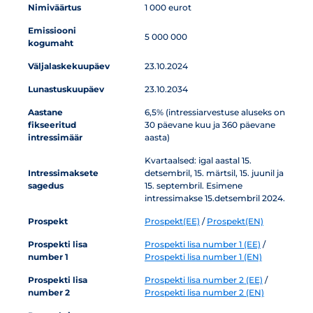
Nimiväärtus
1 000 eurot
Emissiooni
5 000 000
kogumaht
Väljalaskekuupäev
23.10.2024
Lunastuskuupäev
23.10.2034
Aastane
6,5% (intressiarvestuse aluseks on
fikseeritud
30 päevane kuu ja 360 päevane
intressimäär
aasta)
Kvartaalsed: igal aastal 15.
Intressimaksete
detsembril, 15. märtsil, 15. juunil ja
sagedus
15. septembril. Esimene
intressimakse 15.detsembril 2024.
Prospekt
Prospekt(EE)
/
Prospekt(EN)
Prospekti lisa
Prospekti lisa number 1 (EE)
/
number 1
Prospekti lisa number 1 (EN)
Prospekti lisa
Prospekti lisa number 2 (EE)
/
number 2
Prospekti lisa number 2 (EN)