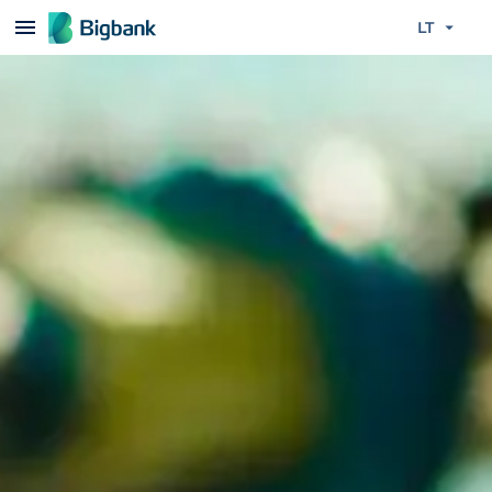
Praleisti turinį
LT