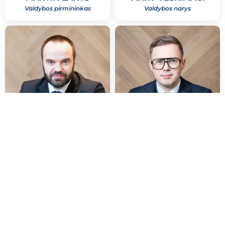
Valdybos pirmininkas
Valdybos narys
ARGO KILTSMANN
KEN KANARIK
Valdybos narys
Valdybos narys