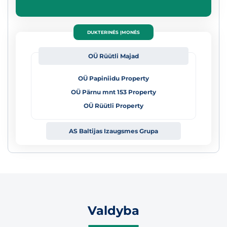
DUKTERINĖS ĮMONĖS
OÜ Rüütli Majad
OÜ Papiniidu Property
OÜ Pärnu mnt 153 Property
OÜ Rüütli Property
AS Baltijas Izaugsmes
Grupa
Valdyba