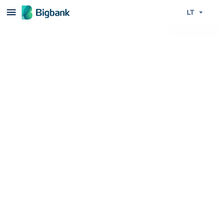
Praleisti turinį
LT