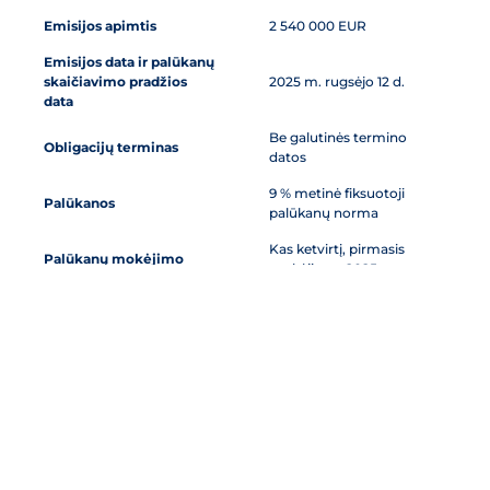
Emisijos apimtis
2 540 000 EUR
Emisijos data ir palūkanų
skaičiavimo pradžios
2025 m. rugsėjo 12 d.
data
Be galutinės termino
Obligacijų terminas
datos
9 % metinė fiksuotoji
Palūkanos
palūkanų norma
Kas ketvirtį, pirmasis
Palūkanų mokėjimo
mokėjimas 2025 m.
periodiškumas
gruodžio 15 d.
Galutinės sąlygos
Galutinės sąlygos (EN)
Terminai ir sąlygos
Terminai ir sąlygos (EN)
Rizikos veiksnių
Rizikos veiksnių
apibūdinimas
apibūdinimas (EN)