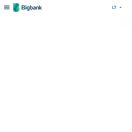
Praleisti turinį
LT