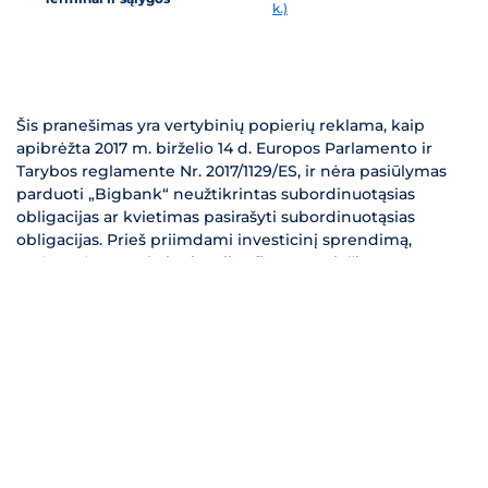
k.)
Šis pranešimas yra vertybinių popierių reklama, kaip
apibrėžta 2017 m. birželio 14 d. Europos Parlamento ir
Tarybos reglamente Nr. 2017/1129/ES, ir nėra pasiūlymas
parduoti „Bigbank“ neužtikrintas subordinuotąsias
obligacijas ar kvietimas pasirašyti subordinuotąsias
obligacijas. Prieš priimdami investicinį sprendimą,
turėtumėte perskaityti Estijos finansų priežiūros
institucijos (toliau „EFSA“) patvirtintą Prospektą, įskaitant
Prospekto santrauką, obligacijų sąlygas ir galutines
nuostatas, kad pilnai suprastumėte galimas rizikas ir
naudą, susijusias su sprendimu investuoti į Bigbank AS
(toliau – Emitentas) neužtikrintas subordinuotas
obligacijas, ir jei reikia, pasitarti su ekspertu. Emitento
obligacijos viešai siūlomos tik Estijoje, Latvijoje ir
Lietuvoje. Prospektas kartu su priedais yra prieinamas
Emitento svetainėje investor.bigbank.eu ir EFSA