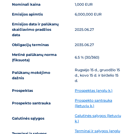
Nominali kaina
1,000 EUR
Emisijos apimtis
6,000,000 EUR
Emisijos data ir palūkanų
skaičiavimo pradžios
2025.06.27
data
Obligacijų terminas
2035.06.27
Metinė palūkanų norma
6.5 % (30/360)
(fiksuota)
Rugsėjo 15 d., gruodžio 15
Palūkanų mokėjimo
d., kovo 15 d. ir birželio 15
dažnis
d.
Prospektas
Prospektas (anglų k.)
Prospekto santrauka
Prospekto santrauka
(lietuvių k.)
Galutinės sąlygos (lietuvių
Galutinės sąlygos
k.)
Terminai ir sąlygos (anglų
Terminai ir sąlygos