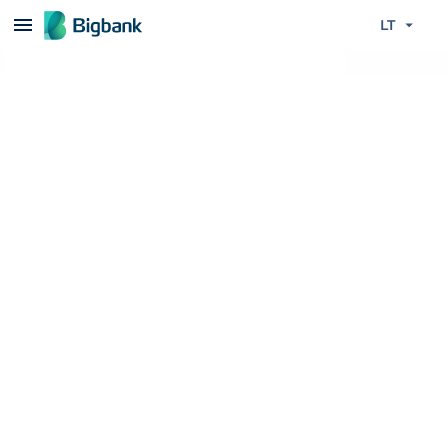
Praleisti turinį
LT