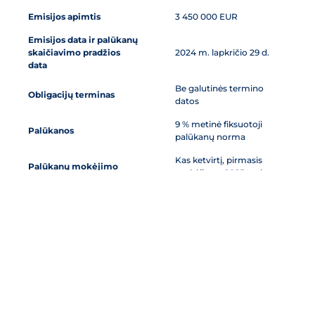
Emisijos apimtis
3 450 000 EUR
Emisijos data ir palūkanų
skaičiavimo pradžios
2024 m. lapkričio 29 d.
data
Be galutinės termino
Obligacijų terminas
datos
9 % metinė fiksuotoji
Palūkanos
palūkanų norma
Kas ketvirtį, pirmasis
Palūkanų mokėjimo
mokėjimas 2025 m. kovo
periodiškumas
15 d.
Galutinės sąlygos
Galutinės sąlygos (EN)
Terminai ir sąlygos
Terminai ir sąlygos (EN)
Rizikos veiksnių
Rizikos veiksnių
apibūdinimas
apibūdinimas (EN)