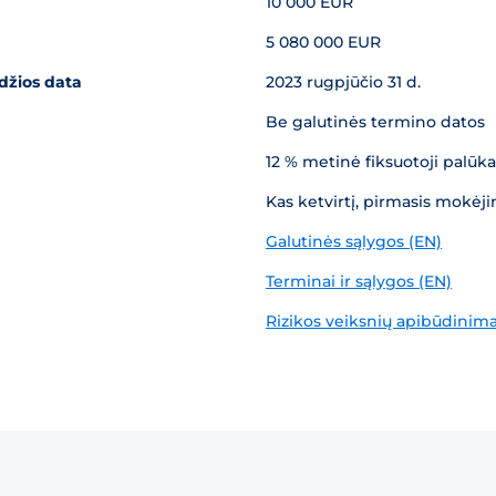
10 000 EUR
5 080 000 EUR
džios data
2023 rugpjūčio 31 d.
Be galutinės termino datos
12 % metinė fiksuotoji palū
Kas ketvirtį, pirmasis mokėji
Galutinės sąlygos (EN)
Terminai ir sąlygos (EN)
Rizikos veiksnių apibūdinima