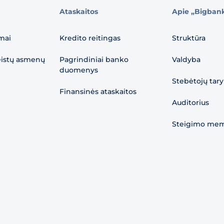
Ataskaitos
Apie „Bigban
mai
Kredito reitingas
Struktūra
eistų asmenų
Pagrindiniai banko
Valdyba
duomenys
Stebėtojų tar
Finansinės ataskaitos
Auditorius
Steigimo me