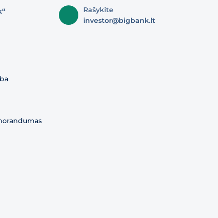
Rašykite
k“
investor@bigbank.lt
yba
morandumas