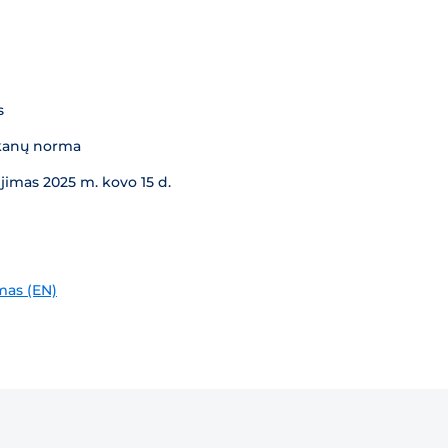
s
ūkanų norma
jimas 2025 m. kovo 15 d.
mas (EN)