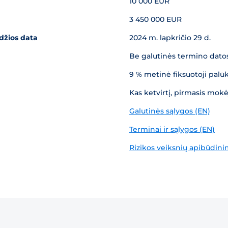
10 000 EUR
3 450 000 EUR
džios data
2024 m. lapkričio 29 d.
Be galutinės termino dato
9 % metinė fiksuotoji pal
Kas ketvirtį, pirmasis mokė
Galutinės sąlygos (EN)
Terminai ir sąlygos (EN)
Rizikos veiksnių apibūdini