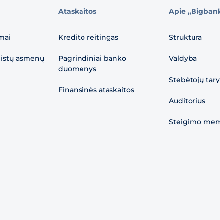
Ataskaitos
Apie „Bigban
mai
Kredito reitingas
Struktūra
eistų asmenų
Pagrindiniai banko
Valdyba
duomenys
Stebėtojų tar
Finansinės ataskaitos
Auditorius
Steigimo me