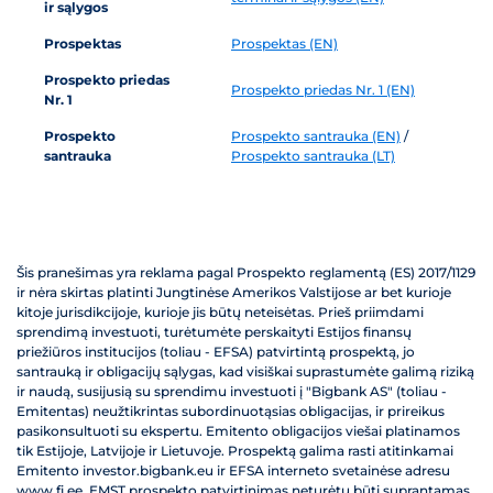
ir sąlygos
Prospektas
Prospektas (EN)
Prospekto priedas
Prospekto priedas Nr. 1 (EN)
Nr. 1
Prospekto
Prospekto santrauka (EN)
/
santrauka
Prospekto santrauka (LT)
Šis pranešimas yra reklama pagal Prospekto reglamentą (ES) 2017/1129
ir nėra skirtas platinti Jungtinėse Amerikos Valstijose ar bet kurioje
kitoje jurisdikcijoje, kurioje jis būtų neteisėtas. Prieš priimdami
sprendimą investuoti, turėtumėte perskaityti Estijos finansų
priežiūros institucijos (toliau - EFSA) patvirtintą prospektą, jo
santrauką ir obligacijų sąlygas, kad visiškai suprastumėte galimą riziką
ir naudą, susijusią su sprendimu investuoti į "Bigbank AS" (toliau -
Emitentas) neužtikrintas subordinuotąsias obligacijas, ir prireikus
pasikonsultuoti su ekspertu. Emitento obligacijos viešai platinamos
tik Estijoje, Latvijoje ir Lietuvoje. Prospektą galima rasti atitinkamai
Emitento investor.bigbank.eu ir EFSA interneto svetainėse adresu
www.fi.ee. EMST prospekto patvirtinimas neturėtų būti suprantamas