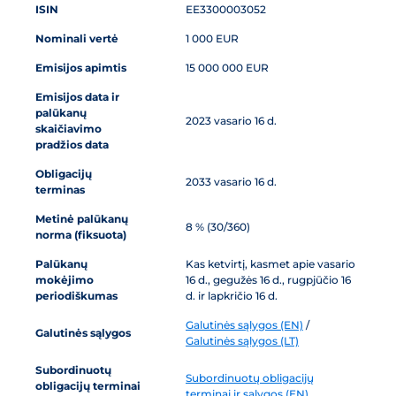
ISIN
EE3300003052
Nominali vertė
1 000 EUR
Emisijos apimtis
15 000 000 EUR
Emisijos data ir
palūkanų
2023 vasario 16 d.
skaičiavimo
pradžios data
Obligacijų
2033 vasario 16 d.
terminas
Metinė palūkanų
8 % (30/360)
norma (fiksuota)
Palūkanų
Kas ketvirtį, kasmet apie vasario
mokėjimo
16 d., gegužės 16 d., rugpjūčio 16
periodiškumas
d. ir lapkričio 16 d.
Galutinės sąlygos (EN)
/
Galutinės sąlygos
Galutinės sąlygos (LT)
Subordinuotų
Subordinuotų obligacijų
obligacijų terminai
terminai ir sąlygos (EN)