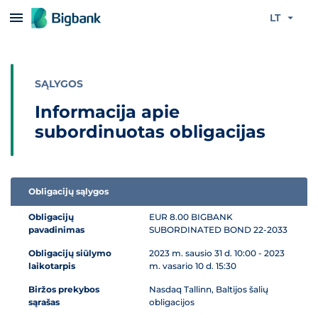
Praleisti turinį
LT
SĄLYGOS
Informacija apie
subordinuotas obligacijas
Obligacijų sąlygos
Informacija apie subordinuotas obligacijas
Obligacijų
EUR 8.00 BIGBANK
pavadinimas
SUBORDINATED BOND 22-2033
Obligacijų siūlymo
2023 m. sausio 31 d. 10:00 - 2023
laikotarpis
m. vasario 10 d. 15:30
Biržos prekybos
Nasdaq Tallinn, Baltijos šalių
sąrašas
obligacijos