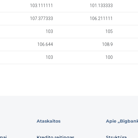
Ataskaitos
Apie „Bigban
mai
Kredito reitingas
Struktūra