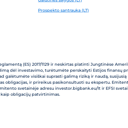
Galutinės sąlygos (LT)
Prospekto santrauka (LT)
lamentą (ES) 2017/1129 ir neskirtas platinti Jungtinėse Ameriko
mą dėl investavimo, turėtumėte perskaityti Estijos finansų priež
kad galėtumėte visiškai suprasti galimą riziką ir naudą, susijus
 obligacijas, ir prireikus pasikonsultuoti su ekspertu. Emitento 
emitento svetainėje adresu investor.bigbank.eu/lt ir EFSI svet
kaip obligacijų patvirtinimas.