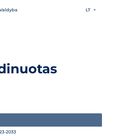
Valdyba
LT
dinuotas
3-2033