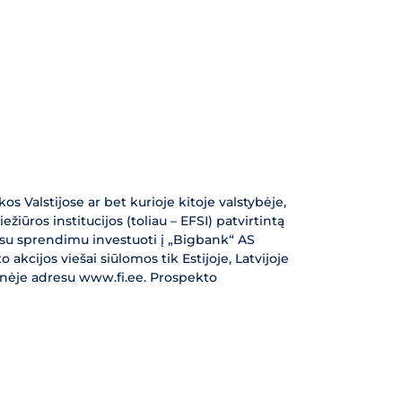
s Valstijose ar bet kurioje kitoje valstybėje,
iūros institucijos (toliau – EFSI) patvirtintą
ią su sprendimu investuoti į „Bigbank“ AS
akcijos viešai siūlomos tik Estijoje, Latvijoje
ainėje adresu www.fi.ee. Prospekto