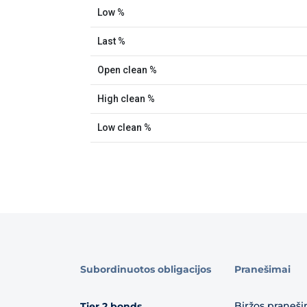
Subordinuotos obligacijos
Pranešimai
Biržos praneši
Tier 2 bonds