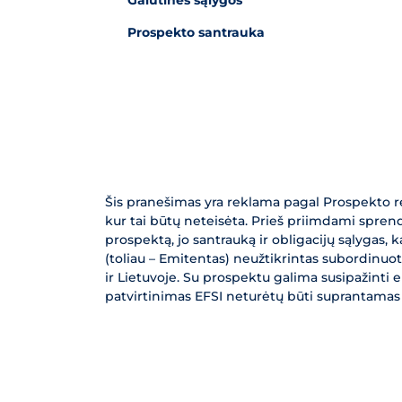
Galutinės sąlygos
Prospekto santrauka
Šis pranešimas yra reklama pagal Prospekto reg
kur tai būtų neteisėta. Prieš priimdami sprendi
prospektą, jo santrauką ir obligacijų sąlygas, 
(toliau – Emitentas) neužtikrintas subordinuotas
ir Lietuvoje. Su prospektu galima susipažinti 
patvirtinimas EFSI neturėtų būti suprantamas 