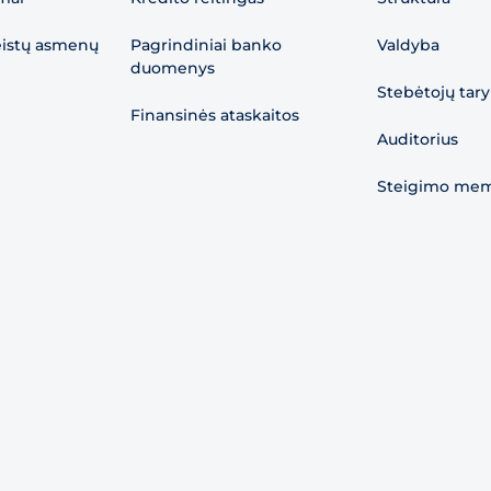
eistų asmenų
Pagrindiniai banko
Valdyba
duomenys
Stebėtojų tar
Finansinės ataskaitos
Auditorius
Steigimo me