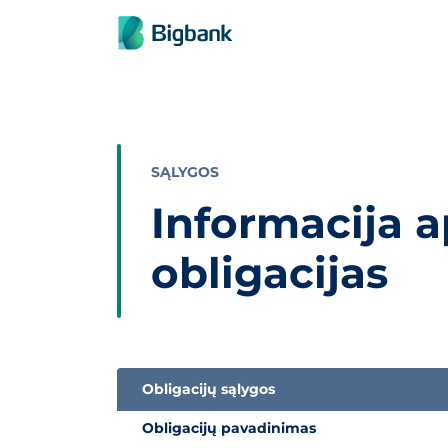
Praleisti turinį
SĄLYGOS
Informacija 
obligacijas
Obligacijų sąlygos
Informacija apie „Bigbank“ subordinuotas obli
Obligacijų pavadinimas