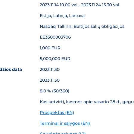
2023.11.14 10.00 val.- 2023.11.24 15.30 val.
Estija, Latvija, Lietuva
Nasdaq Tallinn, Baltijos šalių obligacijos
EE3300003706
1,000 EUR
5,000,000 EUR
džios data
2023.11.30
2033.11.30
8.0 % (30/360)
Kas ketvirtį, kasmet apie vasario 28 d., geguž
Prospektas (EN)
Terminai ir sąlygos (EN)