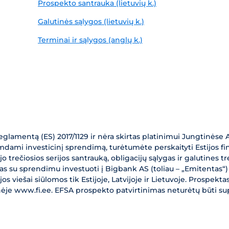
Prospekto santrauka (lietuvių k.)
Galutinės sąlygos (lietuvių k.)
Terminai ir sąlygos (anglų k.)
lamentą (ES) 2017/1129 ir nėra skirtas platinimui Jungtinėse A
iimdami investicinį sprendimą, turėtumėte perskaityti Estijos fin
 jo trečiosios serijos santrauką, obligacijų sąlygas ir galutines tr
as su sprendimu investuoti į Bigbank AS (toliau – „Emitentas“) n
jos viešai siūlomos tik Estijoje, Latvijoje ir Lietuvoje. Prospek
nėje www.fi.ee. EFSA prospekto patvirtinimas neturėtų būti su