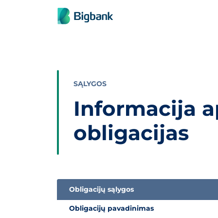
Praleisti turinį
SĄLYGOS
Informacija 
obligacijas
Obligacijų sąlygos
Informacija apie „Bigbank“ subordinuotas obli
Obligacijų pavadinimas