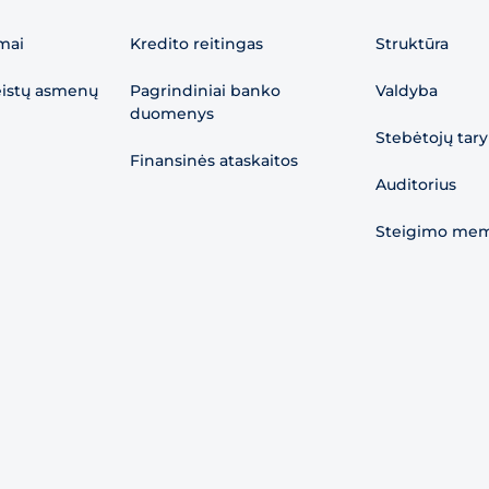
mai
Kredito reitingas
Struktūra
eistų asmenų
Pagrindiniai banko
Valdyba
duomenys
Stebėtojų tar
Finansinės ataskaitos
Auditorius
Steigimo me