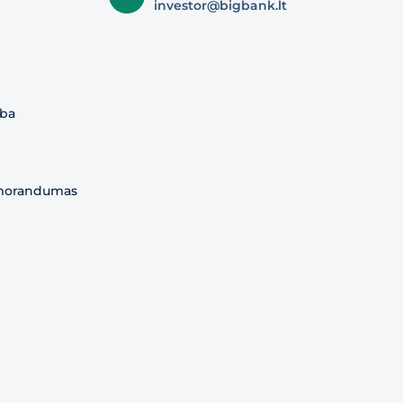
investor@bigbank.lt
yba
morandumas