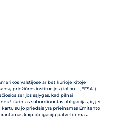
merikos Valstijose ar bet kurioje kitoje
ansų priežiūros institucijos (toliau – „EFSA“)
ečiosios serijos sąlygas, kad pilnai
eužtikrintas subordinuotas obligacijas, ir, jei
tas kartu su jo priedais yra prieinamas Emitento
prantamas kaip obligacijų patvirtinimas.