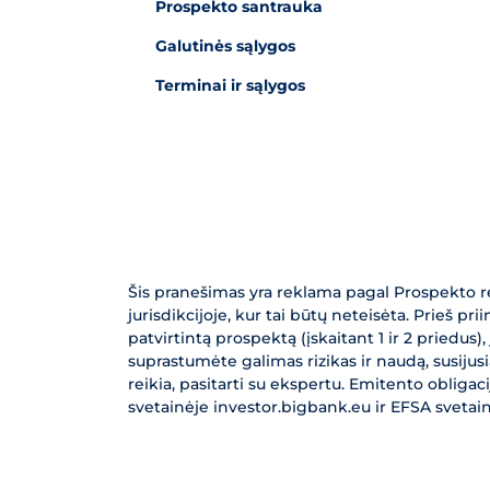
Prospekto santrauka
Galutinės sąlygos
Terminai ir sąlygos
Šis pranešimas yra reklama pagal Prospekto reg
jurisdikcijoje, kur tai būtų neteisėta. Prieš pr
patvirtintą prospektą (įskaitant 1 ir 2 priedus),
suprastumėte galimas rizikas ir naudą, susijusi
reikia, pasitarti su ekspertu. Emitento obligaci
svetainėje investor.bigbank.eu ir EFSA svetai