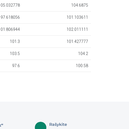
Rašykite
k“