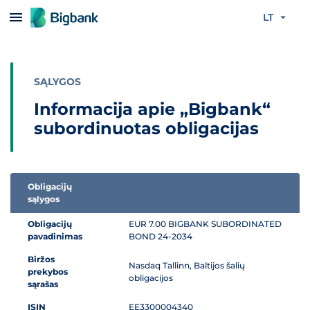
Praleisti turinį
LT
SĄLYGOS
Informacija apie „Bigbank“
subordinuotas obligacijas
Obligacijų
sąlygos
Informacija apie „Bigbank“ subordinuotas obligacijas
Obligacijų
EUR 7.00 BIGBANK SUBORDINATED
pavadinimas
BOND 24-2034
Biržos
Nasdaq Tallinn, Baltijos šalių
prekybos
obligacijos
sąrašas
ISIN
EE3300004340