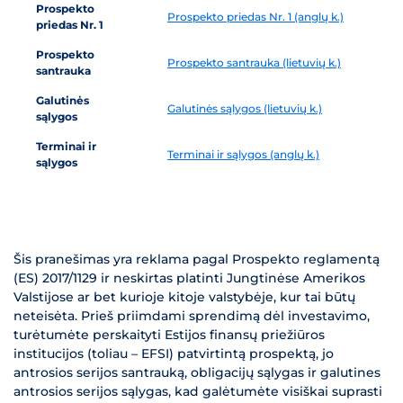
Prospekto
Prospekto priedas Nr. 1 (anglų k.)
priedas Nr. 1
Prospekto
Prospekto santrauka (lietuvių k.)
santrauka
Galutinės
Galutinės sąlygos (lietuvių k.)
sąlygos
Terminai ir
Terminai ir sąlygos (anglų k.)
sąlygos
Šis pranešimas yra reklama pagal Prospekto reglamentą
(ES) 2017/1129 ir neskirtas platinti Jungtinėse Amerikos
Valstijose ar bet kurioje kitoje valstybėje, kur tai būtų
neteisėta. Prieš priimdami sprendimą dėl investavimo,
turėtumėte perskaityti Estijos finansų priežiūros
institucijos (toliau – EFSI) patvirtintą prospektą, jo
antrosios serijos santrauką, obligacijų sąlygas ir galutines
antrosios serijos sąlygas, kad galėtumėte visiškai suprasti