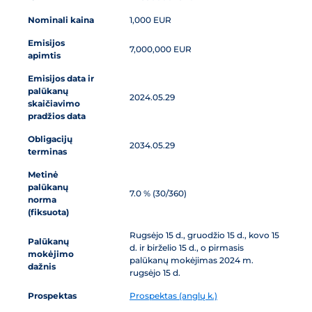
Nominali kaina
1,000 EUR
Emisijos
7,000,000 EUR
apimtis
Emisijos data ir
palūkanų
2024.05.29
skaičiavimo
pradžios data
Obligacijų
2034.05.29
terminas
Metinė
palūkanų
7.0 % (30/360)
norma
(fiksuota)
Rugsėjo 15 d., gruodžio 15 d., kovo 15
Palūkanų
d. ir birželio 15 d., o pirmasis
mokėjimo
palūkanų mokėjimas 2024 m.
dažnis
rugsėjo 15 d.
Prospektas
Prospektas (anglų k.)