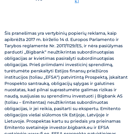
k.)
Šis pranešimas yra vertybinių popierių reklama, kaip
apibrėžta 2017 m. birželio 14 d. Europos Parlamento ir
Tarybos reglamente Nr. 2017/1129/ES, ir nėra pasiūlymas
parduoti „Bigbank“ neužtikrintas subordinuotąsias
obligacijas ar kvietimas pasirašyti subordinuotąsias
obligacijas. Prieš priimdami investicinį sprendimą,
turėtumėte perskaityti Estijos finansų priežiūros
institucijos (toliau „EFSA“) patvirtintą Prospektą, įskaitant
Prospekto santrauką, obligacijų sąlygas ir galutines
nuostatas, kad pilnai suprastumėte galimas rizikas ir
naudą, susijusias su sprendimu investuoti į Bigbank AS
(toliau – Emitentas) neužtikrintas subordinuotas
obligacijas, ir jei reikia, pasitarti su ekspertu. Emitento
obligacijos viešai siūlomos tik Estijoje, Latvijoje ir
Lietuvoje. Prospektas kartu su priedais yra prieinamas
Emitento svetainėje investor.bigbank.eu ir EFSA
svetainėje www.fi.ee. EFSA prospekto patvirtinimas