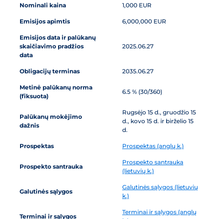
Nominali kaina
1,000 EUR
Emisijos apimtis
6,000,000 EUR
Emisijos data ir palūkanų
skaičiavimo pradžios
2025.06.27
data
Obligacijų terminas
2035.06.27
Metinė palūkanų norma
6.5 % (30/360)
(fiksuota)
Rugsėjo 15 d., gruodžio 15
Palūkanų mokėjimo
d., kovo 15 d. ir birželio 15
dažnis
d.
Prospektas
Prospektas (anglų k.)
Prospekto santrauka
Prospekto santrauka
(lietuvių k.)
Galutinės sąlygos (lietuvių
Galutinės sąlygos
k.)
Terminai ir sąlygos (anglų
Terminai ir sąlygos