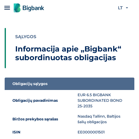
Praleisti turinį
LT
SĄLYGOS
Informacija apie „Bigbank“
subordinuotas obligacijas
Obligacijų sąlygos
Informacija apie „Bigbank“ subordinuotas obligacijas
EUR 6.5 BIGBANK
Obligacijų pavadinimas
SUBORDINATED BOND
25-2035
Nasdaq Tallinn, Baltijos
Biržos prekybos sąrašas
šalių obligacijos
ISIN
EE0000001501