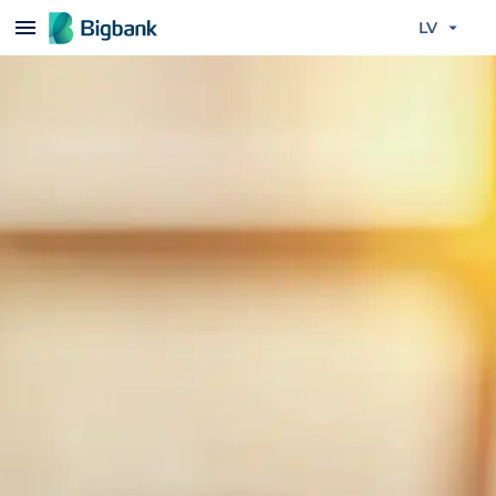
Pāriet uz saturu
LV