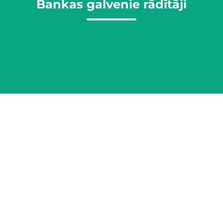
Bankas galvenie rādītāji
Finanšu pārskati
Konsolidētos ceturkšņa starpposma pārskatus un gada
pārskatus Bigbank publicē otrā mēneša pēdējā darba
dienā pēc pārskata perioda beigām.