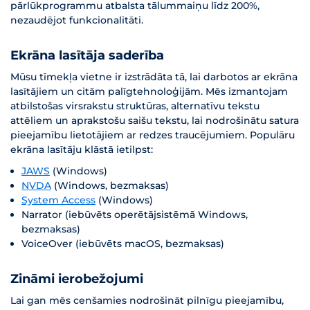
pārlūkprogrammu atbalsta tālummaiņu līdz 200%,
nezaudējot funkcionalitāti.
Ekrāna lasītāja saderība
Mūsu tīmekļa vietne ir izstrādāta tā, lai darbotos ar ekrāna
lasītājiem un citām palīgtehnoloģijām. Mēs izmantojam
atbilstošas ​​virsrakstu struktūras, alternatīvu tekstu
attēliem un aprakstošu saišu tekstu, lai nodrošinātu satura
pieejamību lietotājiem ar redzes traucējumiem. Populāru
ekrāna lasītāju klāstā ietilpst:
JAWS
(Windows)
NVDA
(Windows, bezmaksas)
System Access
(Windows)
Narrator (iebūvēts operētājsistēmā Windows,
bezmaksas)
VoiceOver (iebūvēts macOS, bezmaksas)
Zināmi ierobežojumi
Lai gan mēs cenšamies nodrošināt pilnīgu pieejamību,