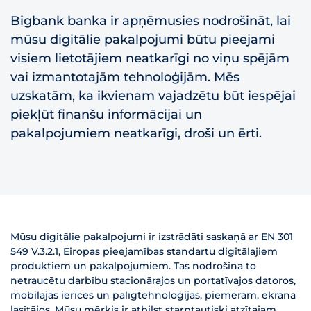
Bigbank banka ir apņēmusies nodrošināt, lai
mūsu digitālie pakalpojumi būtu pieejami
visiem lietotājiem neatkarīgi no viņu spējām
vai izmantotajām tehnoloģijām. Mēs
uzskatām, ka ikvienam vajadzētu būt iespējai
piekļūt finanšu informācijai un
pakalpojumiem neatkarīgi, droši un ērti.
Mūsu digitālie pakalpojumi ir izstrādāti saskaņā ar EN 301
549 V.3.2.1, Eiropas pieejamības standartu digitālajiem
produktiem un pakalpojumiem. Tas nodrošina to
netraucētu darbību stacionārajos un portatīvajos datoros,
mobilajās ierīcēs un palīgtehnoloģijās, piemēram, ekrāna
lasītājos. Mūsu mērķis ir atbilst starptautiski atzītajam