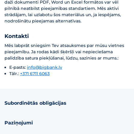
daži dokumenti PDF, Word un Excel formātos var vēl
pilnībā neatbilst pieejamības standartiem. Mēs aktīvi
strādājam, lai uzlabotu šos materiālus un, ja iespējams,
nodrošinātu pieejamas alternatīvas.
Kontakti
Mēs labprāt sniegsim Tev atsauksmes par mūsu vietnes
pieejamību. Ja rodas kādi šķēršļi vai nepieciešama
palīdzība satura piekļūšanai, lūdzu, sazinies ar mums.:
E-pasts:
info@bigbank.lv
Tālr.:
+371 6711 6063
Subordinētās obligācijas
Paziņojumi