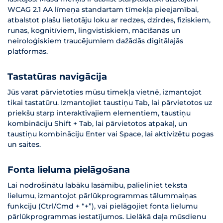
WCAG 2.1 AA līmeņa standartam tīmekļa pieejamībai,
atbalstot plašu lietotāju loku ar redzes, dzirdes, fiziskiem,
runas, kognitīviem, lingvistiskiem, mācīšanās un
neiroloģiskiem traucējumiem dažādās digitālajās
platformās.
Tastatūras navigācija
Jūs varat pārvietoties mūsu tīmekļa vietnē, izmantojot
tikai tastatūru. Izmantojiet taustiņu Tab, lai pārvietotos uz
priekšu starp interaktīvajiem elementiem, taustiņu
kombināciju Shift + Tab, lai pārvietotos atpakaļ, un
taustiņu kombināciju Enter vai Space, lai aktivizētu pogas
un saites.
Fonta lieluma pielāgošana
Lai nodrošinātu labāku lasāmību, palieliniet teksta
lielumu, izmantojot pārlūkprogrammas tālummaiņas
funkciju (Ctrl/Cmd + “+”), vai pielāgojiet fonta lielumu
pārlūkprogrammas iestatījumos. Lielākā daļa mūsdienu