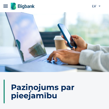
Pāriet uz saturu
LV
Paziņojums par
pieejamību