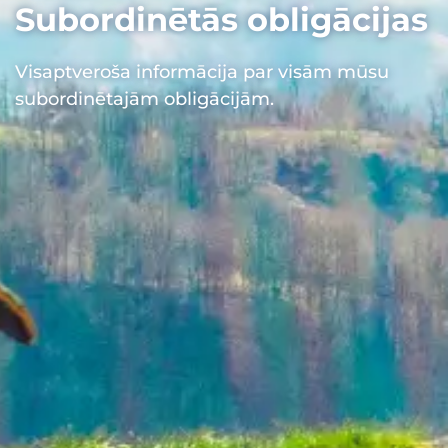
Subordinētās obligācijas
Visaptveroša informācija par visām mūsu
subordinētajām obligācijām.