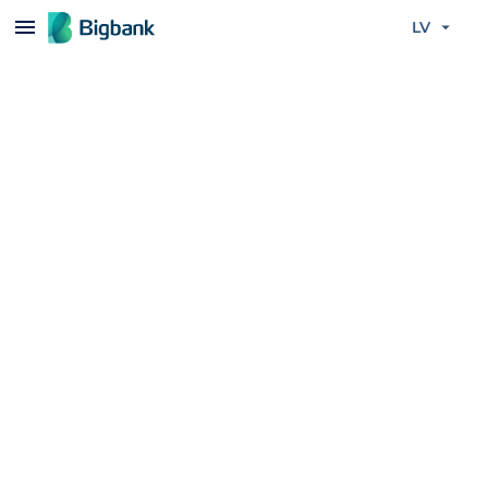
Pāriet uz saturu
LV