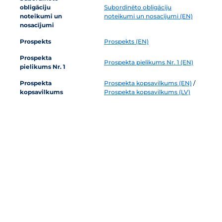
obligāciju
Subordinēto obligāciju
noteikumi un
noteikumi un nosacījumi (EN)
nosacījumi
Prospekts
Prospekts (EN)
Prospekta
Prospekta pielikums Nr. 1 (EN)
pielikums Nr. 1
Prospekta
Prospekta kopsavilkums (EN)
/
kopsavilkums
Prospekta kopsavilkums (LV)
Šis paziņojums ir reklāma Prospekta regulas (ES) 2017/1129 izpratnē un
nav prospekts vai vērtspapīru pārdošanas piedāvājums Amerikas
Savienotajās Valstīs vai jebkurā citā jurisdikcijā, kurā tas būtu
prettiesiski. Pirms pieņemt lēmumu par ieguldījumu, ieguldītājiem
vajadzētu izlasīt Igaunijas Finanšu uzraudzības iestādes (turpmāk –
“IFUI”) apstiprināto prospektu, tā kopsavilkumu un vērtspapīru
vispārīgos noteikumus, lai pilnībā izprastu iespējamos riskus un
ieguvumus, kas saistīti ar lēmumu ieguldīt Bigbank AS (turpmāk –
“Emitents”) nenodrošinātajās subordinētajās obligācijās un