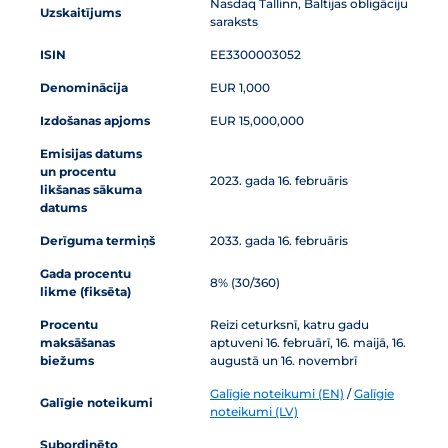
Nasdaq Tallinn, Baltijas obligāciju
Uzskaitījums
saraksts
ISIN
EE3300003052
Denominācija
EUR 1,000
Izdošanas apjoms
EUR 15,000,000
Emisijas datums
un procentu
2023. gada 16. februāris
likšanas sākuma
datums
Derīguma termiņš
2033. gada 16. februāris
Gada procentu
8% (30/360)
likme (fiksēta)
Procentu
Reizi ceturksnī, katru gadu
maksāšanas
aptuveni 16. februārī, 16. maijā, 16.
biežums
augustā un 16. novembrī
Galīgie noteikumi (EN)
/
Galīgie
Galīgie noteikumi
noteikumi (LV)
Subordinēto