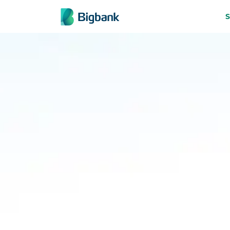
Pāriet uz saturu
S