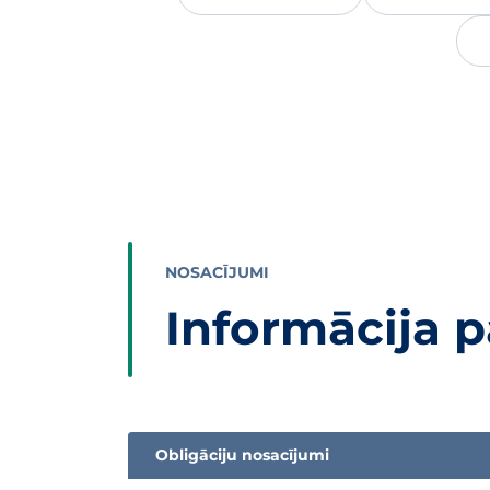
NOSACĪJUMI
Informācija 
Obligāciju nosacījumi
Informācijas tabula par subordinētās obligāci