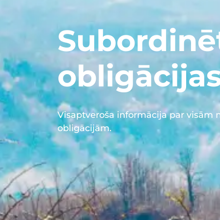
Subordinē
obligācija
Visaptveroša informācija par visām
obligācijām.