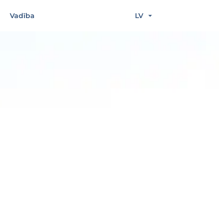
Vadība
LV