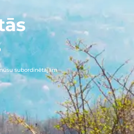
tās
s
 mūsu subordinētajām