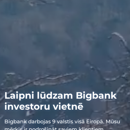
Laipni lūdzam Bigbank
investoru vietnē
Bigbank darbojas 9 valstīs visā Eiropā. Mūsu
mērķis ir nodrošināt saviem klientiem