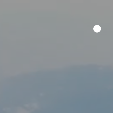
Pāriet uz saturu
LV