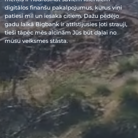
digitālos finanšu pakalpojumus, kurus viņi
patiesi mīl un iesaka citiem. Dažu pēdējo
gadu laikā Bigbank ir attīstījusies ļoti strauji,
tieši tāpēc mēs aicinām Jūs būt daļai no
mūsu veiksmes stāsta.