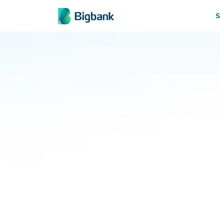
Pāriet uz saturu
S