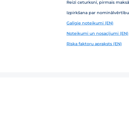
Reizi ceturksnī, pirmais maks
Izpirkšana par nominālvērtību
Galīgie noteikumi (EN)
Noteikumi un nosacījumi (EN)
Riska faktoru apraksts (EN)
Investoru vebinārs