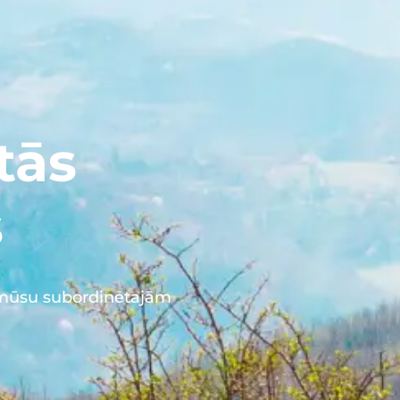
tās
s
 mūsu subordinētajām