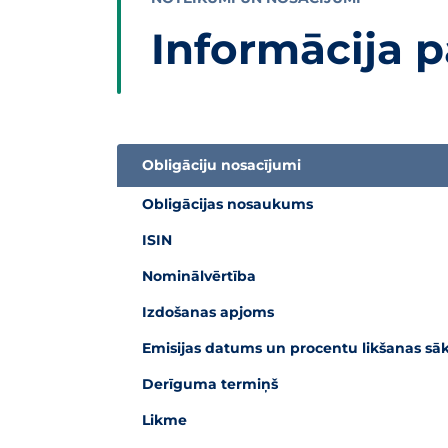
Informācija p
Obligāciju nosacījumi
Informācijas tabula par subordinētās obligāci
Obligācijas nosaukums
ISIN
Nominālvērtība
Izdošanas apjoms
Emisijas datums un procentu likšanas 
Derīguma termiņš
Likme