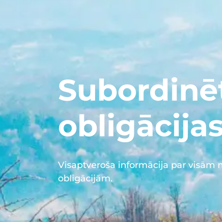
Subordinē
obligācija
Visaptveroša informācija par visām
obligācijām.