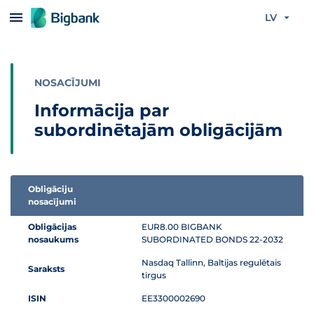
Pāriet uz saturu
LV
NOSACĪJUMI
Informācija par
subordinētajām obligācijām
Obligāciju
nosacījumi
Informācijas tabula par subordinētās obligācijas piedāvājumu
Obligācijas
EUR8.00 BIGBANK
nosaukums
SUBORDINATED BONDS 22-2032
Nasdaq Tallinn, Baltijas regulētais
Saraksts
tirgus
ISIN
EE3300002690