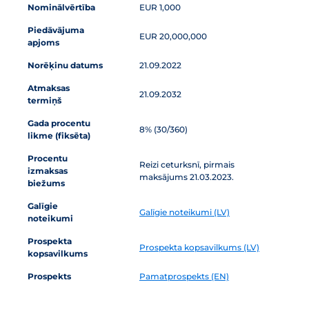
Nominālvērtība
EUR 1,000
Piedāvājuma
EUR 20,000,000
apjoms
Norēķinu datums
21.09.2022
Atmaksas
21.09.2032
termiņš
Gada procentu
8% (30/360)
likme (fiksēta)
Procentu
Reizi ceturksnī, pirmais
izmaksas
maksājums 21.03.2023.
biežums
Galīgie
Galīgie noteikumi (LV)
noteikumi
Prospekta
Prospekta kopsavilkums (LV)
kopsavilkums
Prospekts
Pamatprospekts (EN)