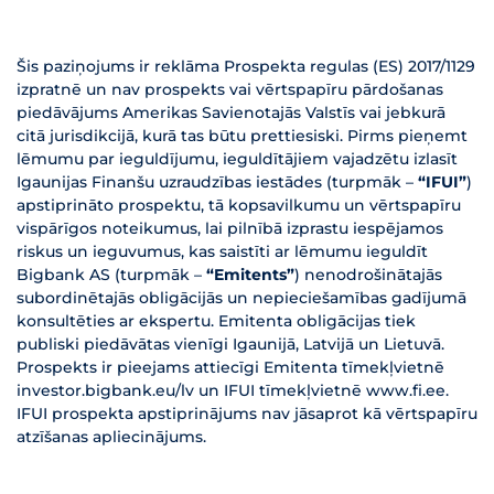
Šis paziņojums ir reklāma Prospekta regulas (ES) 2017/1129
izpratnē un nav prospekts vai vērtspapīru pārdošanas
piedāvājums Amerikas Savienotajās Valstīs vai jebkurā
citā jurisdikcijā, kurā tas būtu prettiesiski. Pirms pieņemt
lēmumu par ieguldījumu, ieguldītājiem vajadzētu izlasīt
Igaunijas Finanšu uzraudzības iestādes (turpmāk –
“IFUI”
)
apstiprināto prospektu, tā kopsavilkumu un vērtspapīru
vispārīgos noteikumus, lai pilnībā izprastu iespējamos
riskus un ieguvumus, kas saistīti ar lēmumu ieguldīt
Bigbank AS (turpmāk –
“Emitents”
) nenodrošinātajās
subordinētajās obligācijās un nepieciešamības gadījumā
konsultēties ar ekspertu. Emitenta obligācijas tiek
publiski piedāvātas vienīgi Igaunijā, Latvijā un Lietuvā.
Prospekts ir pieejams attiecīgi Emitenta tīmekļvietnē
investor.bigbank.eu/lv un IFUI tīmekļvietnē www.fi.ee.
IFUI prospekta apstiprinājums nav jāsaprot kā vērtspapīru
atzīšanas apliecinājums.