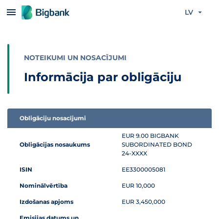
Pāriet uz saturu
LV
NOTEIKUMI UN NOSACĪJUMI
Informācija par obligāciju
Obligāciju nosacījumi
Informācijas tabula par subordinētās obligācijas piedāvājumu
EUR 9.00 BIGBANK
Obligācijas nosaukums
SUBORDINATED BOND
24-XXXX
ISIN
EE3300005081
Nominālvērtība
EUR 10,000
Izdošanas apjoms
EUR 3,450,000
Emisijas datums un