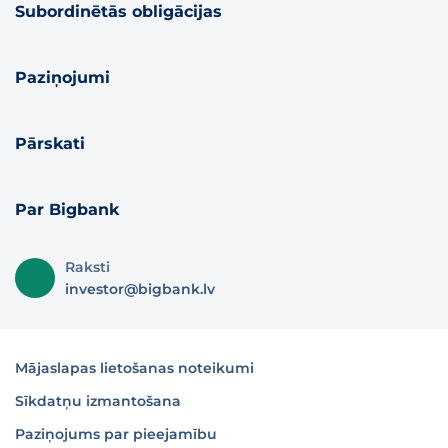
Subordinētās obligācijas
Paziņojumi
Pārskati
Par Bigbank
Raksti
investor@bigbank.lv
Mājaslapas lietošanas noteikumi
Sīkdatņu izmantošana
Paziņojums par pieejamību