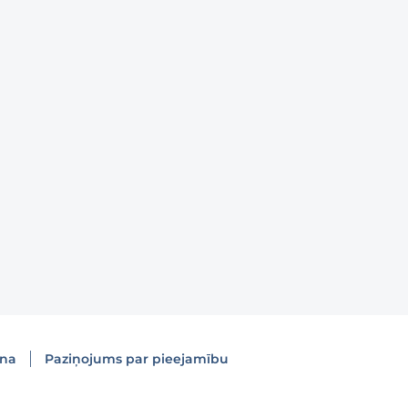
ana
Paziņojums par pieejamību