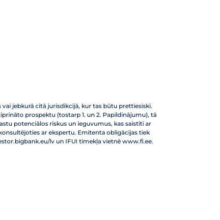
i jebkurā citā jurisdikcijā, kur tas būtu prettiesiski.
rināto prospektu (tostarp 1. un 2. Papildinājumu), tā
astu potenciālos riskus un ieguvumus, kas saistīti ar
nsultējoties ar ekspertu. Emitenta obligācijas tiek
estor.bigbank.eu/lv un IFUI tīmekļa vietnē www.fi.ee.