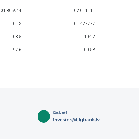
Raksti
investor@bigbank.lv