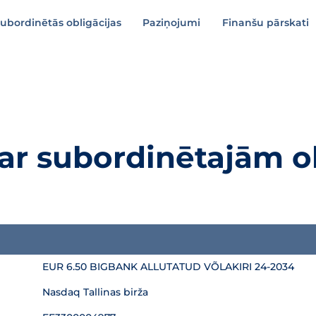
ubordinētās obligācijas
Paziņojumi
Finanšu pārskati
par subordinētajām o
jas piedāvājumu
EUR 6.50 BIGBANK ALLUTATUD VÕLAKIRI 24-2034
Nasdaq Tallinas birža