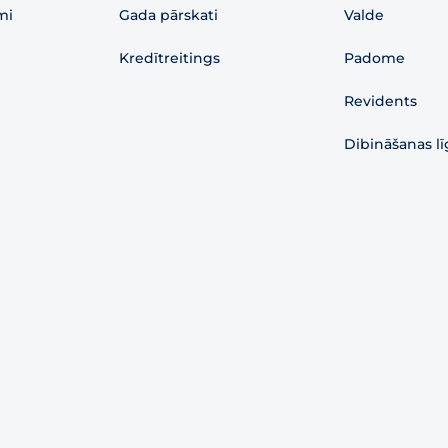
mi
Gada pārskati
Valde
Kredītreitings
Padome
Revidents
Dibināšanas l