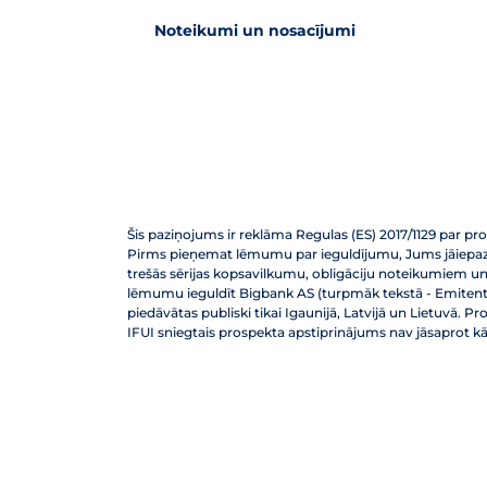
Noteikumi un nosacījumi
Šis paziņojums ir reklāma Regulas (ES) 2017/1129 par pros
Pirms pieņemat lēmumu par ieguldījumu, Jums jāiepazīst
trešās sērijas kopsavilkumu, obligāciju noteikumiem un n
lēmumu ieguldīt Bigbank AS (turpmāk tekstā - Emitents)
piedāvātas publiski tikai Igaunijā, Latvijā un Lietuvā. 
IFUI sniegtais prospekta apstiprinājums nav jāsaprot k