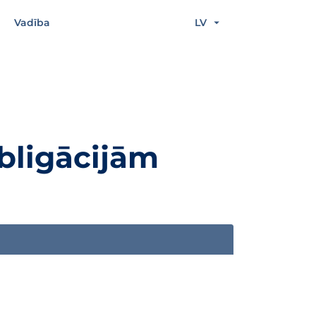
Vadība
LV
bligācijām