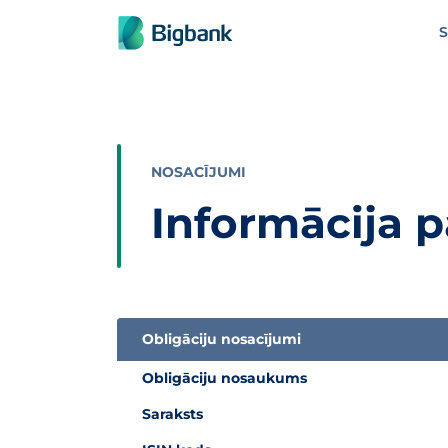
Pāriet uz saturu
S
NOSACĪJUMI
Informācija 
Obligāciju nosacījumi
Informācijas tabula par subordinētās obligāci
Obligāciju nosaukums
Saraksts