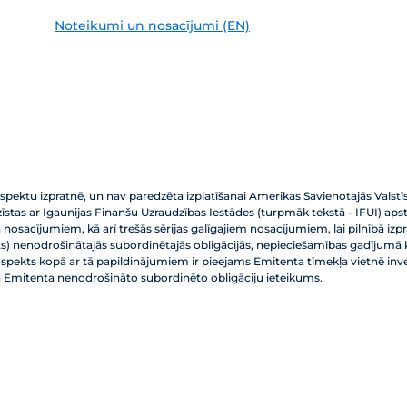
Noteikumi un nosacījumi (EN)
pektu izpratnē, un nav paredzēta izplatīšanai Amerikas Savienotajās Valstīs va
as ar Igaunijas Finanšu Uzraudzības Iestādes (turpmāk tekstā - IFUI) apstip
osacījumiem, kā arī trešās sērijas galīgajiem nosacījumiem, lai pilnībā izpr
 nenodrošinātajās subordinētajās obligācijās, nepieciešamības gadījumā ko
Prospekts kopā ar tā papildinājumiem ir pieejams Emitenta tīmekļa vietnē inv
ā Emitenta nenodrošināto subordinēto obligāciju ieteikums.