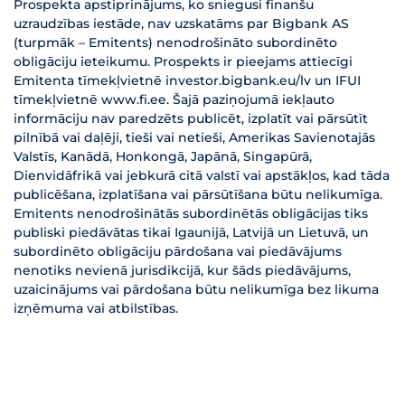
Prospekta apstiprinājums, ko sniegusi finanšu
uzraudzības iestāde, nav uzskatāms par Bigbank AS
(turpmāk – Emitents) nenodrošināto subordinēto
obligāciju ieteikumu. Prospekts ir pieejams attiecīgi
Emitenta tīmekļvietnē investor.bigbank.eu/lv un IFUI
tīmekļvietnē www.fi.ee. Šajā paziņojumā iekļauto
informāciju nav paredzēts publicēt, izplatīt vai pārsūtīt
pilnībā vai daļēji, tieši vai netieši, Amerikas Savienotajās
Valstīs, Kanādā, Honkongā, Japānā, Singapūrā,
Dienvidāfrikā vai jebkurā citā valstī vai apstākļos, kad tāda
publicēšana, izplatīšana vai pārsūtīšana būtu nelikumīga.
Emitents nenodrošinātās subordinētās obligācijas tiks
publiski piedāvātas tikai Igaunijā, Latvijā un Lietuvā, un
subordinēto obligāciju pārdošana vai piedāvājums
nenotiks nevienā jurisdikcijā, kur šāds piedāvājums,
uzaicinājums vai pārdošana būtu nelikumīga bez likuma
izņēmuma vai atbilstības.