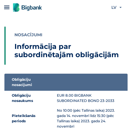
Pāriet uz saturu
LV
NOSACĪJUMI
Informācija par
subordinētajām obligācijām
Obligāciju
nosacījumi
Informācijas tabula par subordinētās obligācijas piedāvājumu
Obligāciju
EUR 8.00 BIGBANK
nosaukums
SUBORDINATED BOND 23-2033
No 10:00 (pēc Tallinas laika) 2023.
Pieteikšanās
gada 14. novembrī līdz 15:30 (pēc
periods
Tallinas laika) 2023. gada 24.
novembrī